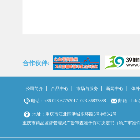
合作伙伴:
公司简介
产品中心
市场与服务
新闻中心
体外
电话：+86 023-67752017 023-86833888
邮箱：info@e
地址：重庆市江北区港城东环路5号4幢3-2号
重庆市药品监督管理局广告审查准予许可决定书（渝广审准许字[2