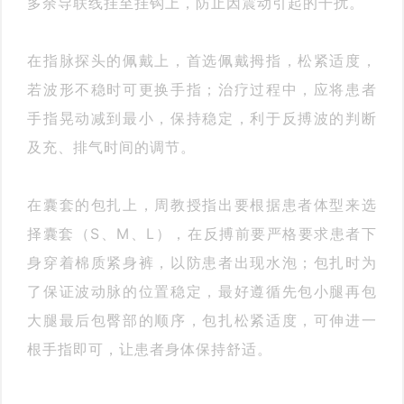
多余导联线挂至挂钩上，防止因震动引起的干扰。
在指脉探头的佩戴上，首选佩戴拇指，松紧适度，
若波形不稳时可更换手指；治疗过程中，应将患者
手指晃动减到最小，保持稳定，利于反搏波的判断
及充、排气时间的调节。
在囊套的包扎上，周教授指出要根据患者体型来选
择囊套（S、M、L），在反搏前要严格要求患者下
身穿着棉质紧身裤，以防患者出现水泡；包扎时为
了保证波动脉的位置稳定，最好遵循先包小腿再包
大腿最后包臀部的顺序，包扎松紧适度，可伸进一
根手指即可，让患者身体保持舒适。